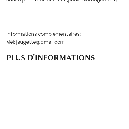
--
Informations complémentaires:
Mél:
jaugette@gmail.com
PLUS D'INFORMATIONS
http://www.jaugette.com
Psophos © 2025. Tous droits réservés
Matthieu Barbaresco